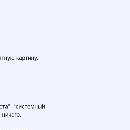
ятную картину.
ста”, “системный
 ничего.