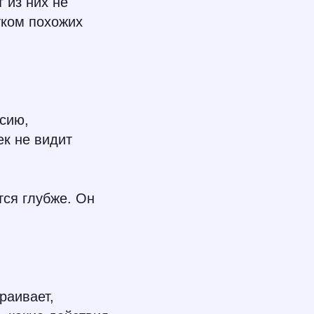
 из них не
тком похожих
ссию,
ек не видит
тся глубже. Он
раивает,