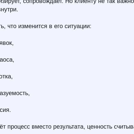
изирует, сопровождает. Но клиенту не так важно
нутри.
ь, что изменится в его ситуации:
явок,
аоса,
отка,
азуемость,
сия.
ёт процесс вместо результата, ценность считыв