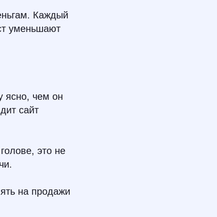
деньгам. Каждый
ст уменьшают
 ясно, чем он
идит сайт
голове, это не
чи.
иять на продажи