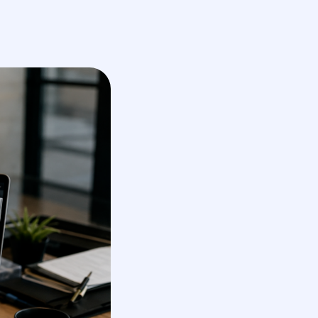
En
получить КП
обсудить проект