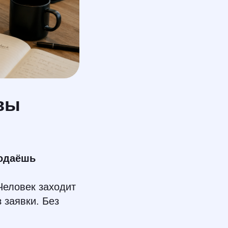
 вы
родаёшь
Человек заходит
з заявки. Без