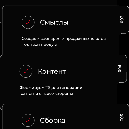
ОНЛАЙН ШКОЛЫ
заинтересованы
продаже
Которые
в
онлайн
продуктов
своих
с
автоматическим
постепенным
увеличением
среднего
чека
и
выстраиванием
лояльного
сообщества
будет жить
, которое
вашими
продуктами
ТВЕРДЫЙ БИЗНЕС
Любой продукт
можно
продать
, если
ценность
целевой
донести
до
аудитории
, выстраивание
долгосрочное
сотрудничество
с
клиентом