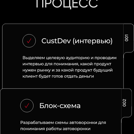
ДЛЯ КОГО?
ЭКСПЕРТЫ
хотят
регулярно
Которые
зарабатывать
, а не ждать денег
регулярно
между запусками,
увеличивая
подписчиков
количество
иметь
всегда
рекламный
бюджет
и