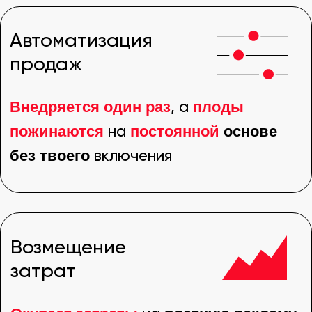
База подписчиков
Регулярное пополнение
базы
,
будет
окупать
сразу
которая
, если не
,
в течение времени
прогрева
то
Время
Экономия времени
, которые ты
ключевые
можешь потратить на
действия
методы
и различные
трафика