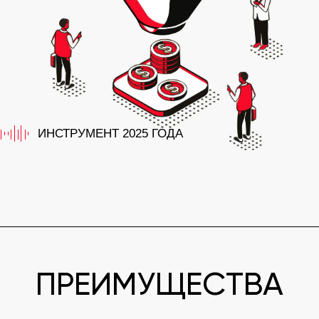
ПРЕИМУЩЕСТВА
Автоматизация
продаж
Внедряется один раз
плоды
, а
пожинаются
постоянной
основе
на
без твоего
включения
Возмещение
затрат
Окупает затраты
платную рекламу
на
рекламный бюджет
и