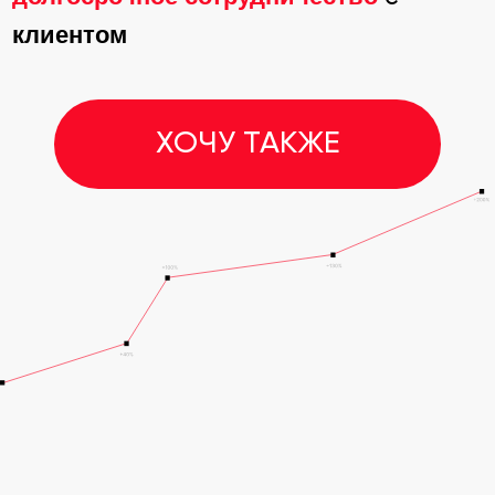
возможность
Не упусти
увеличить
продажи
!
свои
Заполни форму сейчас и
получи консультацию
БЕСПЛАТНО
от наших
экспертов