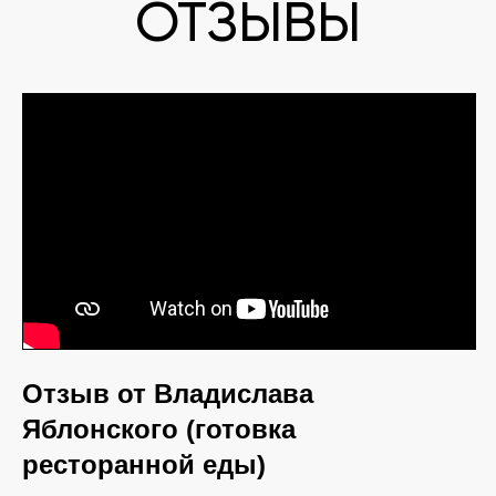
ПОЛУЧИТЬ КОНСУЛЬТАЦИЮ
support@dabirch.com
Отзыв от Владислава
Telegram
WhatsApp
Яблонского (готовка
Главная
Как это работает
ресторанной еды)
Для кого
Кейсы