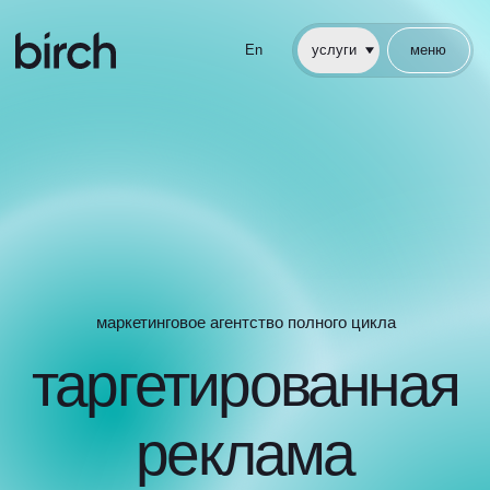
En
услуги
меню
En
услуги
меню
маркетинговое агентство полного цикла
таргетированная
реклама
кейсы