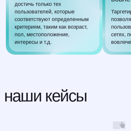
достичь только тех
пользователей, которые
Таргети
соответствуют определенным
позволя
критериям, таким как возраст,
пользов
узнайте какая рекламная
пол, местоположение,
сетях, 
стратегия
принесет
вам
интересы и т.д.
вовлече
больше всего
клиентов
в
таргет-консультации
бесплатно
узнать