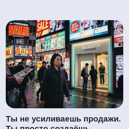
En
услуги
меню
Ты не усиливаешь продажи.
Ты просто создаёшь