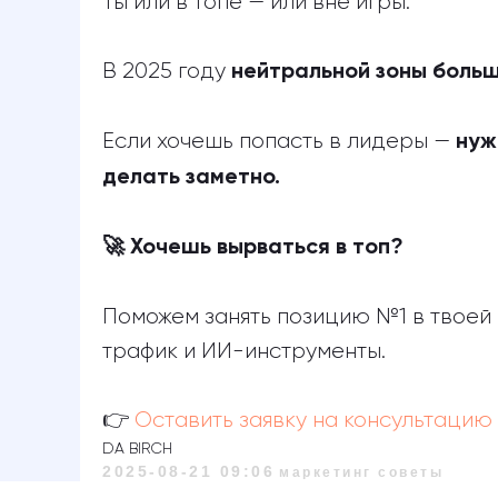
Ты или в топе — или вне игры.
В 2025 году
нейтральной зоны больш
Если хочешь попасть в лидеры —
нуж
делать заметно.
🚀 Хочешь вырваться в топ?
Поможем занять позицию №1 в твоей 
трафик и ИИ-инструменты.
👉
Оставить заявку на консультацию
DA BIRCH
2025-08-21 09:06
маркетинг советы