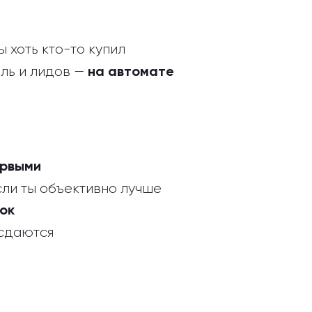
бы хоть кто-то купил
ыль и лидов —
на автомате
ервыми
сли ты объективно лучше
ок
 сдаются