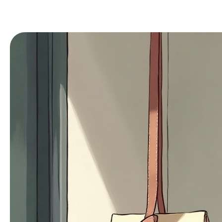
En
услуги
меню