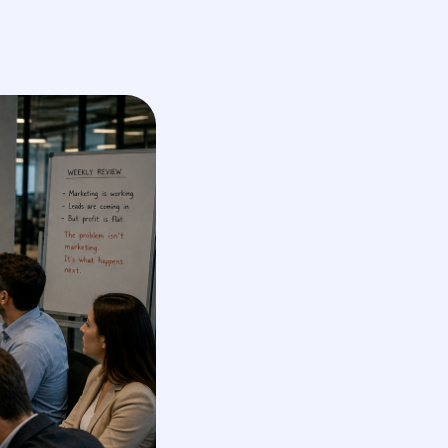
En
получить КП
обсудить проект