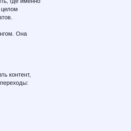
ять, где именно
в целом
атов.
нгом. Она
ть контент,
 переходы: