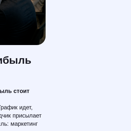
рибыль
быль стоит
рафик идет,
ядчик присылает
ль: маркетинг