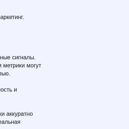
аркетинг.
чные сигналы.
и метрики могут
лью.
ость и
ки аккуратно
реальная