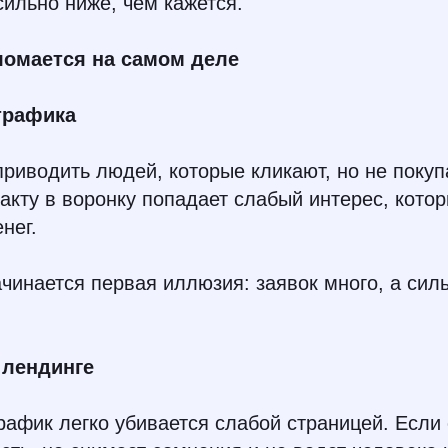
ильно ниже, чем кажется.
ломается на самом деле
 трафика
риводить людей, которые кликают, но не поку
факту в воронку попадает слабый интерес, кото
нег.
чинается первая иллюзия: заявок много, а сил
и лендинге
афик легко убивается слабой страницей. Если 