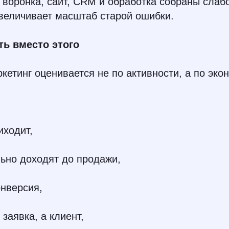
 воронка, сайт, CRM и обработка собраны слаб
величивает масштаб старой ошибки.
ь вместо этого
етинг оценивается не по активности, а по эко
иходит,
ьно доходят до продажи,
онверсия,
 заявка, а клиент,