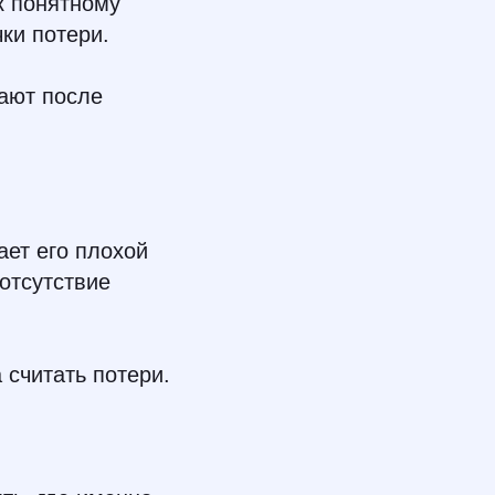
к понятному
ки потери.
рают после
ает его плохой
отсутствие
 считать потери.