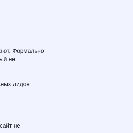
пают. Формально
рый не
ьных лидов
сайт не