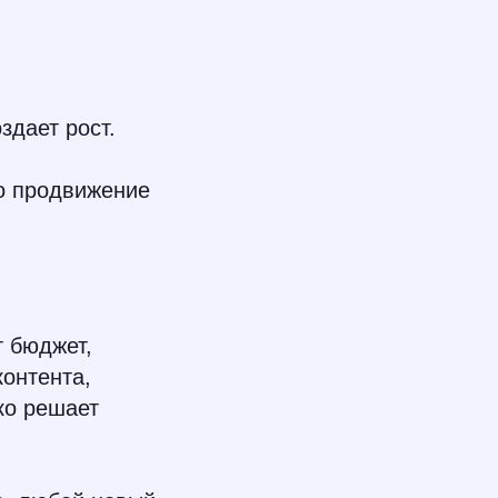
здает рост.
о продвижение
т бюджет,
контента,
ко решает