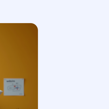
En
получить КП
обсудить проект