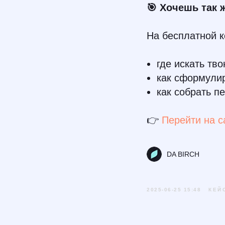
🎯 Хочешь так 
На бесплатной 
где искать тв
как сформули
как собрать п
👉
Перейти на с
DA BIRCH
2025-06-25 15:48
КЕЙ