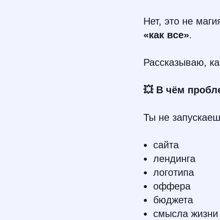
Нет, это не маг
«как все»
.
Рассказываю, ка
💥 В чём проб
Ты не запускаешь
сайта
лендинга
логотипа
оффера
бюджета
смысла жизни