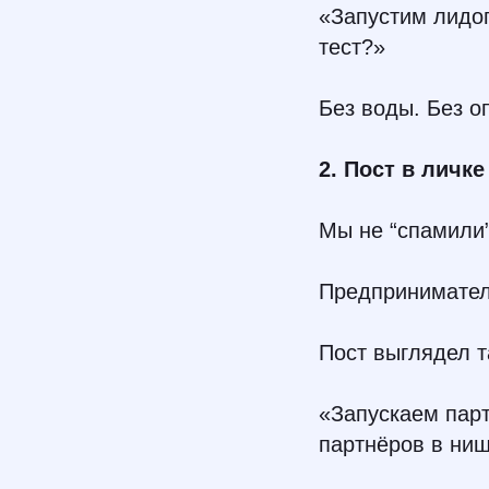
«Запустим лидог
тест?»
Без воды. Без о
2. Пост в личк
Мы не “спамили”
Предприниматель
Пост выглядел т
«Запускаем парт
партнёров в ниш