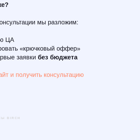
же?
консультации мы разложим:
ою ЦА
ровать «крючковый оффер»
ервые заявки
без бюджета
айт и получить консультацию
СЫ BIRCH