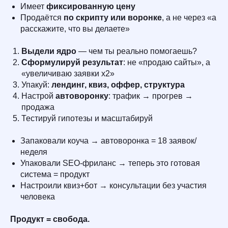
Имеет
фиксированную цену
Продаётся
по скрипту или воронке
, а не через «а
расскажите, что вы делаете»
Выдели ядро
— чем ты реально помогаешь?
Сформулируй результат
: не «продаю сайты», а
«увеличиваю заявки x2»
Упакуй:
лендинг, квиз, оффер, структура
Настрой
автоворонку
: трафик → прогрев →
продажа
Тестируй гипотезы и масштабируй
Запаковали коуча → автоворонка = 18 заявок/
неделя
Упаковали SEO-фриланс → теперь это готовая
система = продукт
Настроили квиз+бот → консультации без участия
человека
Продукт = свобода.