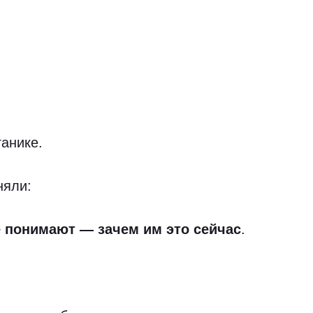
ганике.
няли:
е понимают — зачем им это сейчас
.