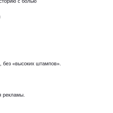
историю с болью
н
, без «высоких штампов».
я рекламы.