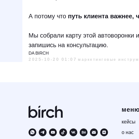
А потому что
путь клиента важнее, 
Мы собрали карту этой автоворонки 
запишись на консультацию.
DA BIRCH
2025-10-20 01:07
маркетинговые инстру
мен
кейсы
о нас