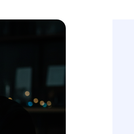
En
получить КП
обсудить проект