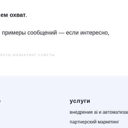
чем охват
.
и примеры сообщений — если интересно,
менты
маркетинг советы
ю
услуги
внедрение ai и автоматиза
партнерский маркетинг