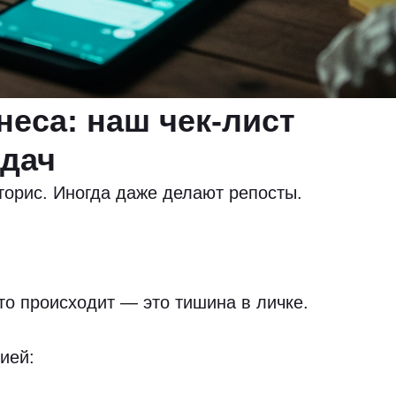
еса: наш чек-лист
адач
торис. Иногда даже делают репосты.
что происходит — это тишина в личке.
ией: