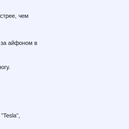
стрее, чем
 за айфоном в
огу.
Tesla",