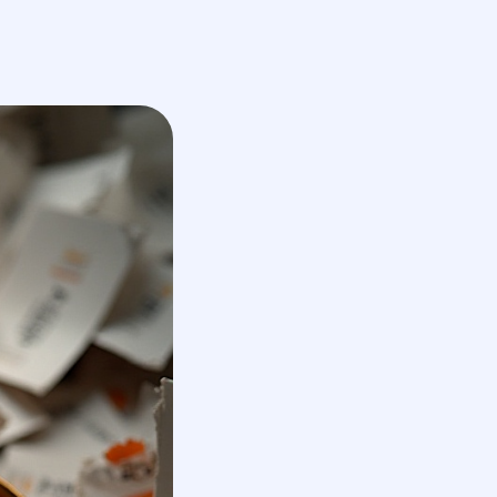
En
получить КП
обсудить проект