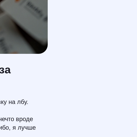
за
ку на лбу.
нечто вроде
ибо, я лучше