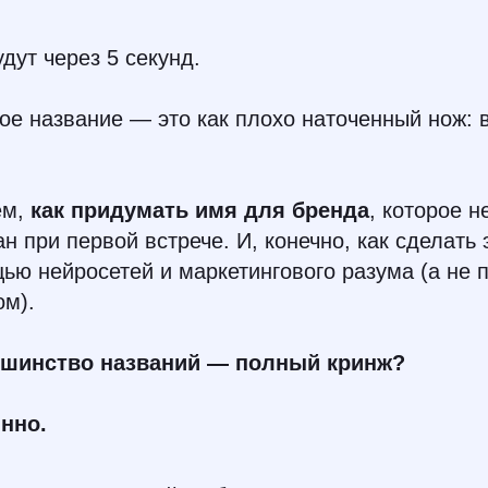
дут через 5 секунд.
ое название — это как плохо наточенный нож: в
ём,
как придумать имя для бренда
, которое н
н при первой встрече. И, конечно, как сделать 
ю нейросетей и маркетингового разума (а не 
ом).
ьшинство названий — полный кринж?
нно.