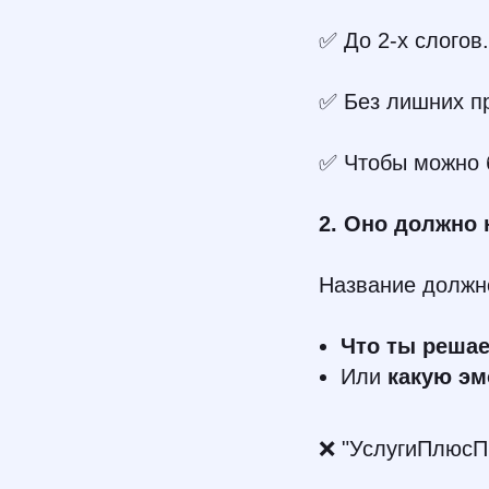
✅ До 2-х слогов.
✅ Без лишних пр
✅ Чтобы можно б
2. Оно должно
Название должно
Что ты реша
Или
какую э
❌ "УслугиПлюсП