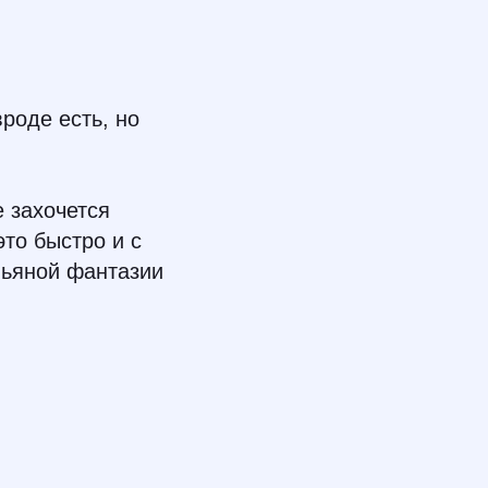
роде есть, но
е захочется
это быстро и с
пьяной фантазии