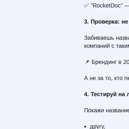
✅ "RocketDoc" —
3. Проверка: н
Забиваешь назва
компаний с так
📌 Брендинг в 2
А не за то, кто
4. Тестируй на
Покажи названи
другу,