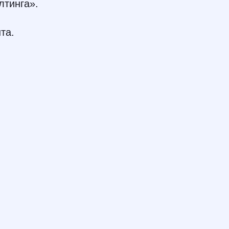
лтинга».
та.