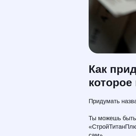
Как прид
которое
Придумать назва
Ты можешь быть 
«СтройТитанПлю
сам».