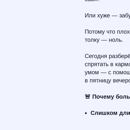
Или хуже — забу
Потому что плох
толку — ноль.
Сегодня разбер
спрятать в карма
умом — с помощь
в пятницу вечер
🚨 Почему бол
Слишком дли