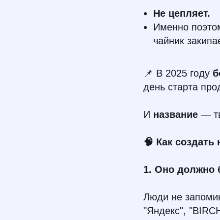
Не цепляет.
Именно поэто
чайник закипае
📌 В 2025 году
б
день старта про
И
название
— тв
🧠 Как создать
1. Оно должно
Люди не запомин
"Яндекс", "BIRCH