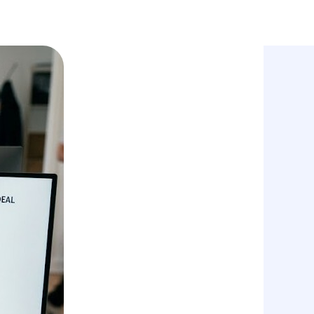
En
получить КП
обсудить проект