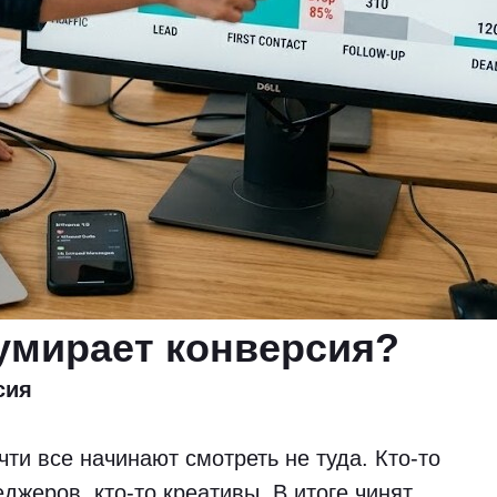
 умирает конверсия?
сия
чти все начинают смотреть не туда. Кто-то
еджеров, кто-то креативы. В итоге чинят