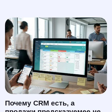
En
услуги
меню
Почему CRM есть, а
продажи предсказуемее не