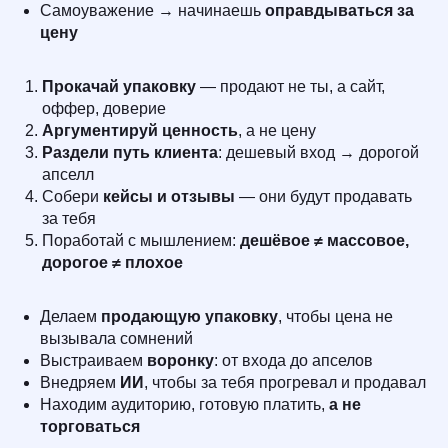
Самоуважение → начинаешь
оправдываться за
цену
Прокачай упаковку
— продают не ты, а сайт,
оффер, доверие
Аргументируй ценность
, а не цену
Раздели путь клиента
: дешевый вход → дорогой
апселл
Собери
кейсы и отзывы
— они будут продавать
за тебя
Поработай с мышлением:
дешёвое ≠ массовое,
дорогое ≠ плохое
Делаем
продающую упаковку
, чтобы цена не
вызывала сомнений
Выстраиваем
воронку
: от входа до апселов
Внедряем
ИИ
, чтобы за тебя прогревал и продавал
Находим аудиторию, готовую платить,
а не
торговаться