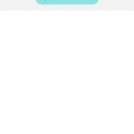
меню
кейсы
о нас
вопрос-ответ
статьи
© 2020 birch
ИНН: 4202 19094130
контакты
ОГРН: 321547600075196
Политика обработки
персональных данных
услуги
услуги
внедрение ai и
продвижение