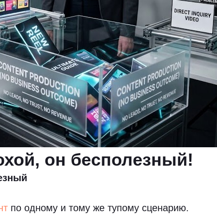
охой, он бесполезный!
лезный
нт
по одному и тому же тупому сценарию.