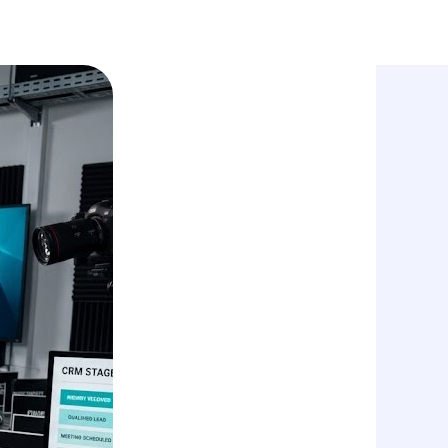
En
получить КП
обсудить проект