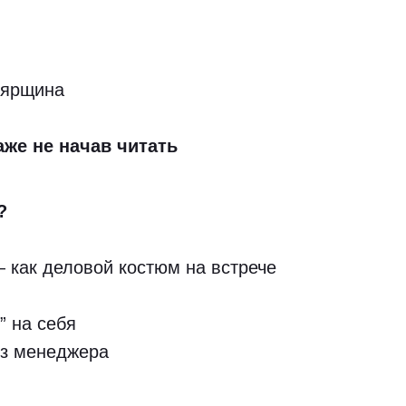
лярщина
аже не начав читать
?
 как деловой костюм на встрече
” на себя
ез менеджера