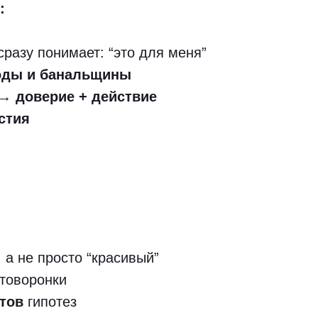
:
разу понимает: “это для меня”
оды и банальщины
ы →
доверие + действие
стия
, а не просто “красивый”
товоронки
стов
гипотез