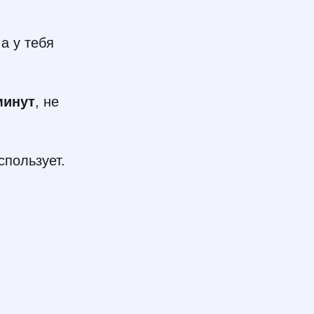
а у тебя
минут
, не
спользует.