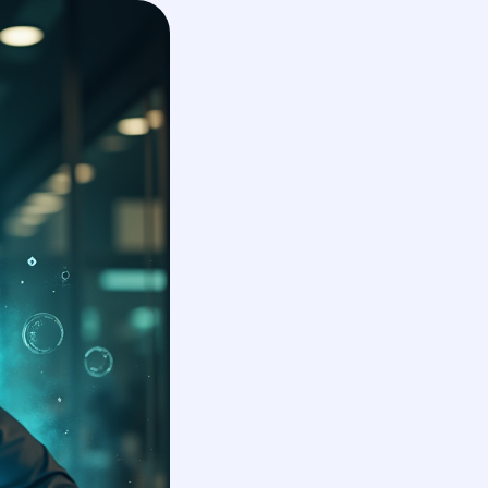
En
получить КП
обсудить проект