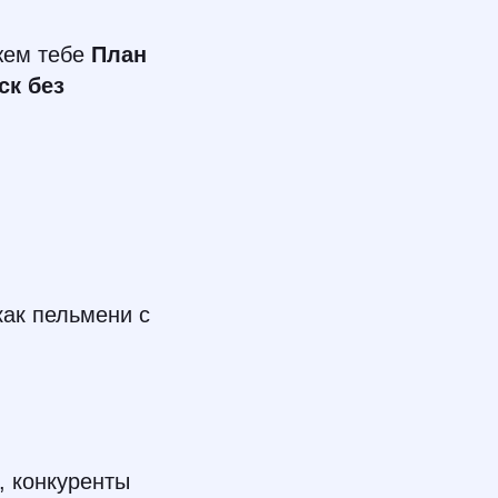
жем тебе
План
ск без
как пельмени с
, конкуренты