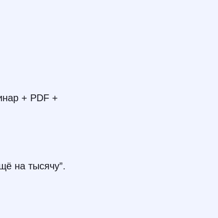
бинар + PDF +
ещё на тысячу”.