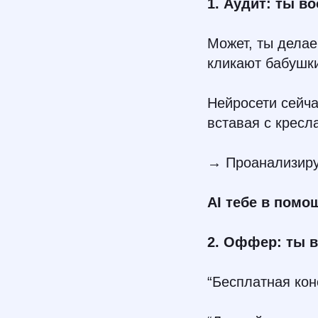
1. Аудит: ты в
Может, ты делае
кликают бабушки
Нейросети сейч
вставая с кресл
→ Проанализируй
AI тебе в помо
2. Оффер: ты 
“Бесплатная кон