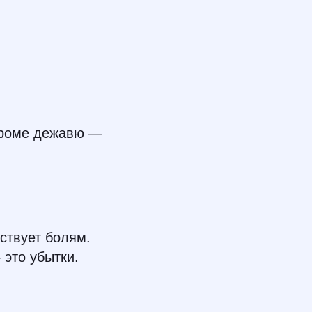
 кроме дежавю —
ствует болям.
 это убытки.