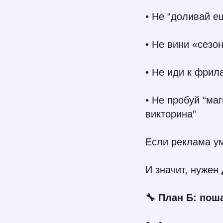
• Не “доливай ещ
• Не вини «сезо
• Не иди к фрил
• Не пробуй “ма
викторина”
Если реклама у
И значит, нужен
🔧 План Б: по