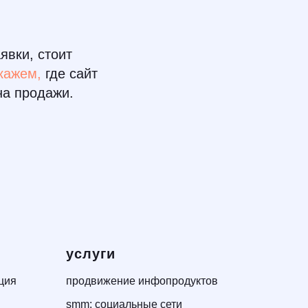
явки, стоит
кажем,
где сайт
на продажи.
услуги
ция
продвижение инфопродуктов
smm: социальные сети