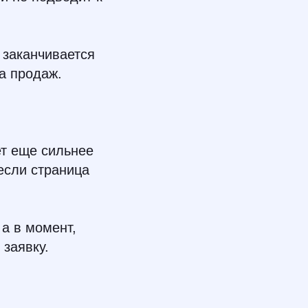
 заканчивается
а продаж.
ет еще сильнее
если страница
 а в момент,
 заявку.