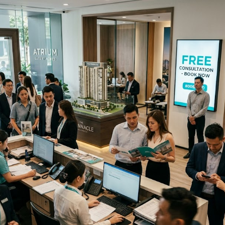
кейсы
о нас
вопрос-ответ
статьи
контакты