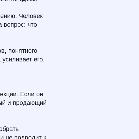
шению. Человек
а вопрос: что
ов, понятного
 усиливает его.
нкции. Если он
ный и продающий
обрать
и не подводит к