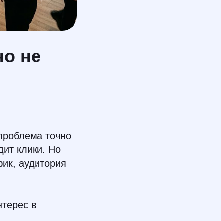
но не
 проблема точно
дит клики. Но
фик, аудитория
нтерес в