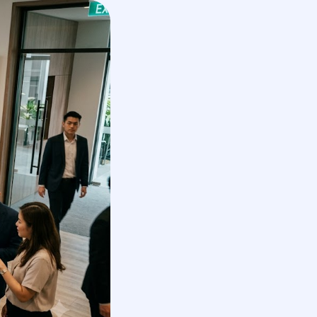
En
получить КП
обсудить проект