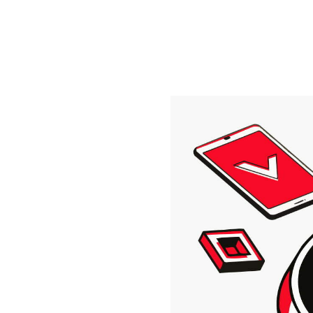
En
услуги
меню