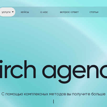
кейсы
о нас
вопрос-ответ
статьи
контакты
rch agency
ощью комплексных методов вы получите больше
|
получить