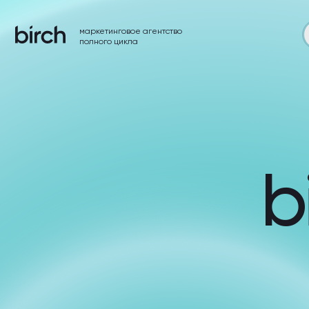
маркетинговое агентство
услуги
полного цикла
bi
C пом