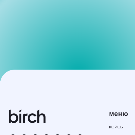
меню
кейсы
о нас
вопрос-ответ
© 2020 birch
ИНН: 4202 19094130
статьи