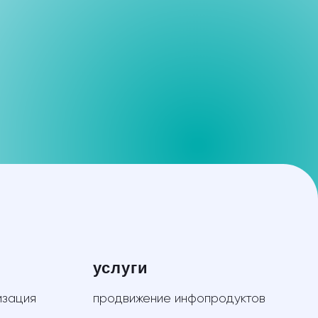
услуги
продвижение инфопродуктов
smm: социальные сети
разработка автоворонки
telegram продвижение