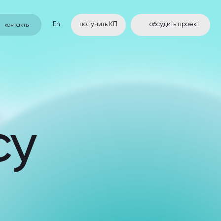
En
получить КП
обсудить проект